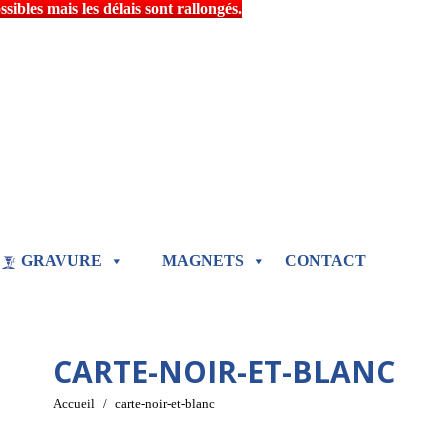
ibles mais les délais sont rallongés.
GRAVURE
MAGNETS
CONTACT
CARTE-NOIR-ET-BLANC
Vous êtes ici :
Accueil
carte-noir-et-blanc