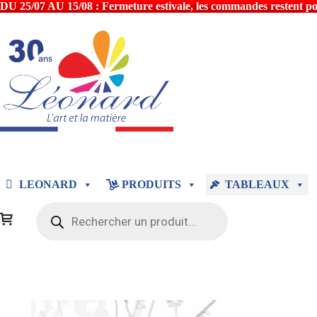
DU 25/07 AU 15/08 : Fermeture estivale, les commandes restent poss
LEONARD
PRODUITS
TABLEAUX
Recherche
de
produits