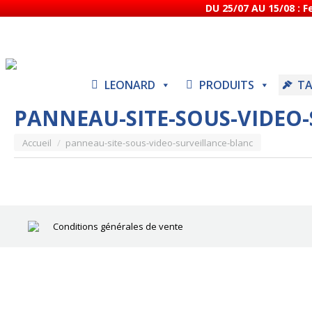
DU 25/07 AU 15/08 : 
LEONARD
PRODUITS
TA
PANNEAU-SITE-SOUS-VIDEO
Vous êtes ici :
Accueil
panneau-site-sous-video-surveillance-blanc
Conditions générales de vente