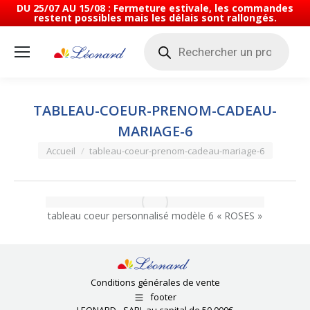
DU 25/07 AU 15/08 : Fermeture estivale, les commandes
restent possibles mais les délais sont rallongés.
Recherche
de
produits
TABLEAU-COEUR-PRENOM-CADEAU-
MARIAGE-6
Vous êtes ici :
Accueil
tableau-coeur-prenom-cadeau-mariage-6
tableau coeur personnalisé modèle 6 « ROSES »
Conditions générales de vente
footer