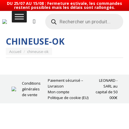
DU 25/07 AU 15/08 : Fermeture estivale, les commandes
restent possibles mais les délais sont rallongés.
Recherche
de
produits
CHINEUSE-OK
Vous êtes ici :
Accueil
chineuse-ok
Paiement sécurisé –
LEONARD -
Conditions
Livraison
SARL au
générales
Mon compte
capital de 50
de vente
Politique de cookie (EU)
000€