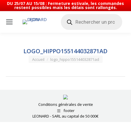
DU 25/07 AU 15/08 : Fermeture estivale, les commandes
restent possibles mais les délais sont rallongés.
Recherche
de
produits
LOGO_HIPPO155144032871AD
Vous êtes ici :
Accueil
logo_hippo155144032871ad
Conditions générales de vente
footer
LEONARD - SARL au capital de 50 000€