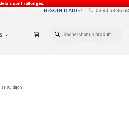
élais sont rallongés.
BESOIN D'AIDE?
03 80 58 86 68
Recherche
de
S
produits
lisé a5 dijon