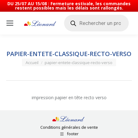
DU 25/07 AU 15/08 : Fermeture estivale, les commandes
restent possibles mais les délais sont rallongés.
Recherche
de
produits
PAPIER-ENTETE-CLASSIQUE-RECTO-VERSO
Vous êtes ici :
Accueil
papier-entete-classique-recto-verso
impression papier en tête recto verso
Conditions générales de vente
footer