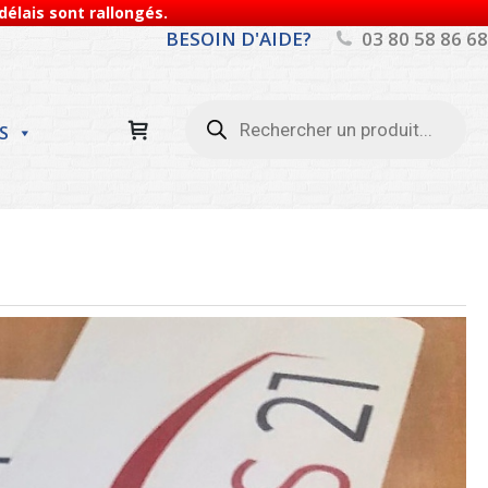
élais sont rallongés.
BESOIN D'AIDE?
03 80 58 86 68
Recherche
de
S
produits