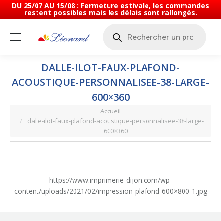
DU 25/07 AU 15/08 : Fermeture estivale, les commandes
restent possibles mais les délais sont rallongés.
Recherche
de
produits
DALLE-ILOT-FAUX-PLAFOND-
ACOUSTIQUE-PERSONNALISEE-38-LARGE-
600×360
Vous êtes ici :
Accueil
dalle-ilot-faux-plafond-acoustique-personnalisee-38-large-
600×360
https://www.imprimerie-dijon.com/wp-
content/uploads/2021/02/impression-plafond-600×800-1.jpg