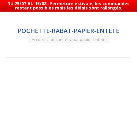
DU 25/07 AU 15/08 : Fermeture estivale, les commandes
restent possibles mais les délais sont rallongés.
POCHETTE-RABAT-PAPIER-ENTETE
Vous êtes ici :
Accueil
pochette-rabat-papier-entete