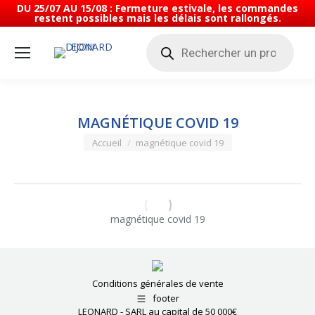
DU 25/07 AU 15/08 : Fermeture estivale, les commandes
restent possibles mais les délais sont rallongés.
Recherche
de
produits
MAGNÉTIQUE COVID 19
Vous êtes ici :
Accueil
magnétique covid 19
magnétique covid 19
Conditions générales de vente
footer
LEONARD - SARL au capital de 50 000€