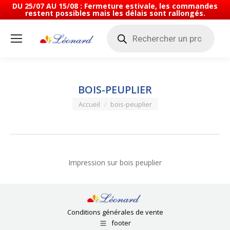
DU 25/07 AU 15/08 : Fermeture estivale, les commandes
restent possibles mais les délais sont rallongés.
Recherche
de
produits
BOIS-PEUPLIER
Vous êtes ici :
Accueil
bois-peuplier
Impression sur bois peuplier
Conditions générales de vente
footer