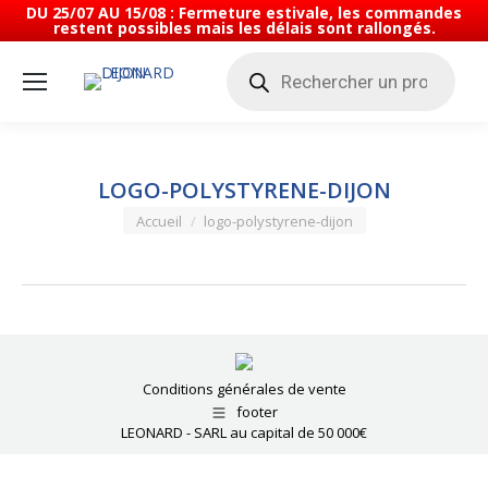
DU 25/07 AU 15/08 : Fermeture estivale, les commandes
restent possibles mais les délais sont rallongés.
Recherche
de
produits
LOGO-POLYSTYRENE-DIJON
Vous êtes ici :
Accueil
logo-polystyrene-dijon
Conditions générales de vente
footer
LEONARD - SARL au capital de 50 000€