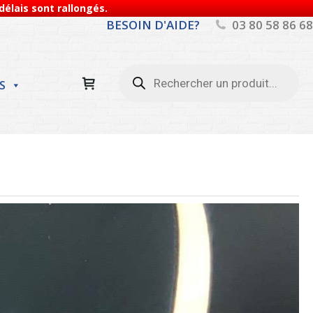
élais sont rallongés.
BESOIN D'AIDE?
03 80 58 86 68
Recherche
de
S
produits