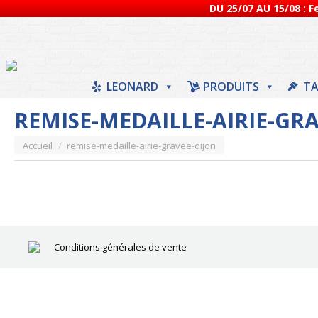
DU 25/07 AU 15/08 : 
LEONARD
PRODUITS
TA
REMISE-MEDAILLE-AIRIE-GR
Vous êtes ici :
Accueil
remise-medaille-airie-gravee-dijon
Conditions générales de vente