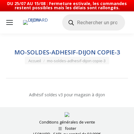
DU 25/07 AU 15/08 : Fermeture estivale, les commandes
restent possibles mais les délais sont rallongés.
Recherche
de
produits
MO-SOLDES-ADHESIF-DIJON COPIE-3
Vous êtes ici :
Accueil
mo-soldes-adhesif-dijon copie-3
Adhésif soldes v3 pour magasin à dijon
Conditions générales de vente
footer