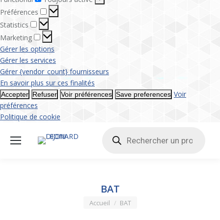
Préférences
Préférences
Statistics
Statistics
Marketing
Marketing
Gérer les options
Gérer les services
Gérer {vendor_count} fournisseurs
En savoir plus sur ces finalités
Voir
Accepter
Refuser
Voir préférences
Save preferences
préférences
Politique de cookie
Recherche
de
produits
BAT
Vous êtes ici :
Accueil
BAT