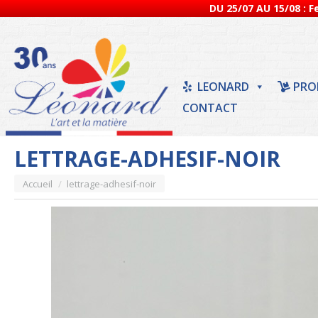
DU 25/07 AU 15/08 : 
LEONARD
PRO
CONTACT
LETTRAGE-ADHESIF-NOIR
Vous êtes ici :
Accueil
lettrage-adhesif-noir