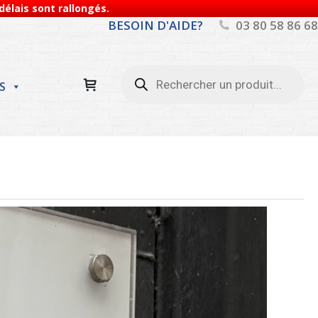
élais sont rallongés.
BESOIN D'AIDE?
03 80 58 86 68
Recherche
de
S
produits