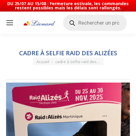
DU 25/07 AU 15/08 : Fermeture estivale, les commandes
restent possibles mais les délais sont rallongés.
Recherche
de
produits
CADRE À SELFIE RAID DES ALIZÉES
Vous êtes ici :
Accueil
cadre à selfie raid des…