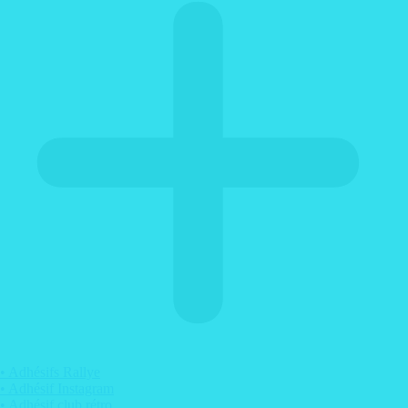
• Adhésifs Rallye
• Adhésif Instagram
• Adhésif club rétro