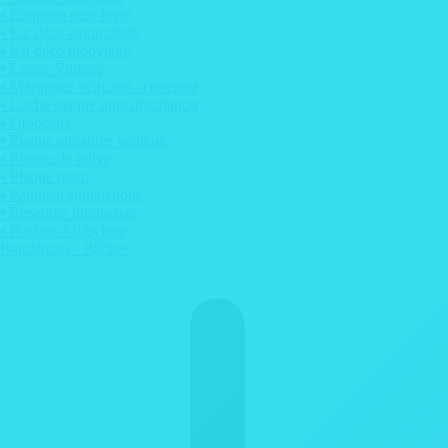
• Etiquette pare brise
• Kit déco automobile
• Kit déco mobylette
• Logos Vintage
• Marquage véhicule / covering
• Cache plaque immatriculation
• Drapeaux
• Plaque aimantée véhicule
• Plaque de rallye
• Plaque moto
• Panneau signalétique
• Enseigne lumineuse
• Pochoir Mobylette
Banderoles / Bâches