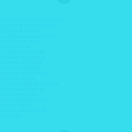
• Adhésif décoration mural skyline
• Adhésif de discretion vitrine
• Adhésif de sécurité
• Adhésif dépoli design vitrine
• Adhésif pour miroir
• Adhésif vitrine
• Adhésif visuel meuble
• Déploiement d’adhésif
• Etiquette 3D doming
• Etiquettes emballage
• Etiquette electrostatique
• Film anti graffitis
• Marquage véhicule / covering
• Micro perforé véhicule
• Post-it personnalisé
• Kit signalétique magasin
• Pose d’adhésifs
• Sticker adhésif QRcode
Auto / Moto