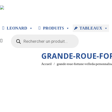
LEONARD
PRODUITS
TABLEAUX
Recherche
de
produits
GRANDE-ROUE-FOR
Vous êtes ici :
Accueil
grande-roue-fortune-velleda-personnali