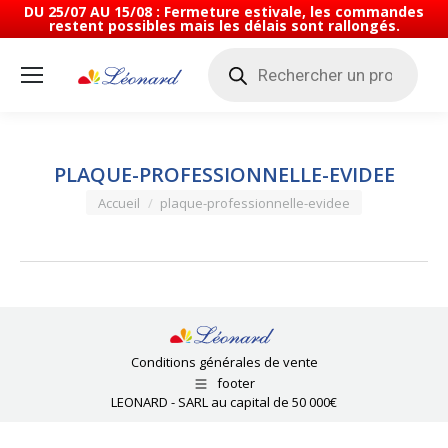
DU 25/07 AU 15/08 : Fermeture estivale, les commandes
restent possibles mais les délais sont rallongés.
Recherche
de
produits
PLAQUE-PROFESSIONNELLE-EVIDEE
Vous êtes ici :
Accueil
plaque-professionnelle-evidee
Conditions générales de vente
footer
LEONARD - SARL au capital de 50 000€