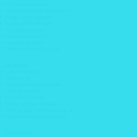
Moto
• PLV carton alvéolaire
• Magnets
• Décoration carton anniversaire
• Logo carton végétalisé
Frigo
• Logo carton alvéolaire
Publicitaire
• PLV display carton
• Silhouette en carton
Artisan
• Trophée en carton
• Magnets
• Thétralisation de boutique
Frigo Sport
• Magnets
Décoration
• Adhésif pour sol
Frigo
• Arbre de vie
Restaurant
• Claustras / cloisons florales
• Dalle de plafond
• Magnets
• Décoration murale
Frigo
• Papier peint personnalisé
• Plateau pour table tonneau de vin
Imprimé &
• Tapis sol libre personnalisable
Découpe
• Magnets
Evénementiel