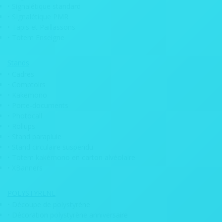
• Signalétique standard
• Thétralisation de boutique
• SIgnalétique PMR
• Tapis et Paillassons
Décoration
• Totem Enseigne
• Adhésif pour sol
Stands
• Arbre de vie
• Cadres
• Comptoirs
• Claustras / cloisons florales
• Kakemono
• Dalle de plafond
• Porte-documents
• Photocall
• Décoration murale
• Rollups
• Stand parapluie
• Papier peint personnalisé
• Stand circulaire suspendu
• Plateau pour table tonneau de vin
• Totem kakémono en carton alvéolaire
• XBanners
• Tapis sol libre personnalisable
POLYSTYRENE
Evénementiel
• Découpe de polystyrène
• Mariage
• Décoration polystyrène anniversaire