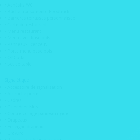
• Plaque moto
• Adhésifs WC
• Bâche transparente Foodtruck
• Panneau signalétique
• Barrières terrasses personnalisée
• Enseigne lumineuse
• Carte de restaurant
• Menu restaurant
• Pochoir Mobylette
• Menu avec base bois
• Panneaux licence IV
Banderoles / Bâches
• Porte menu base bois
• QRCode
• Banderole barrière Heras
• Set de table
• Banderole promotionnelle
Signalétique
• Bâche XXL
• Accessoire de signalisation
• Accroche porte
Bois
• Cadres
• Calendrier Mural
• Caisse à vin en bois
• Contre-collage panneau rigide
• Logo en bois végétalisé
• Drapeaux
• Enseigne drapeau
• Logo en bois
• Gravure
• Menu restaurant
• Panneaux affiche magasin