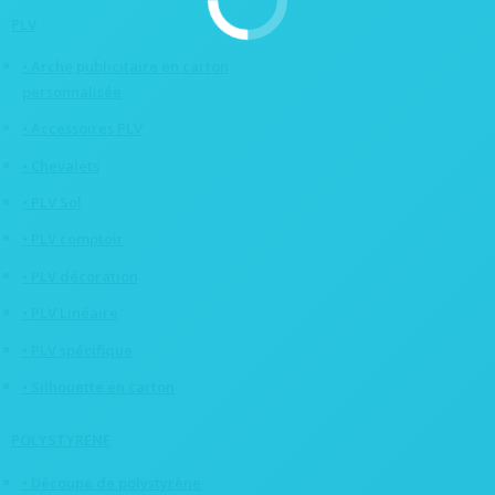
PLV
• Arche publicitaire en carton
personnalisée
• Accessoires PLV
• Chevalets
• PLV Sol
• PLV comptoir
• PLV décoration
• PLV Linéaire
• PLV spécifique
• Silhouette en carton
POLYSTYRENE
• Découpe de polystyrène