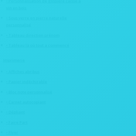
• Personnalisation de glissière caisse à
vin en bois
• Sous verre en pierre naturelle
personnalisé
• Tableau direction prénom
• Tableau là où tout a commencé
Imprimerie
• Affiches abribus
• Papier indéchirable
• Bloc note personnalisé
• Carnet autocopiant
• Dépliant
• Faire Part
• Flyer