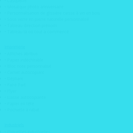
• Casquette
• Mosaïque photo anniversaire
Scan de plans
• Personnalisation de glissière caisse à vin en bois
Tirage de plan grand format
• Sous verre en pierre naturelle personnalisé
• Tableau direction prénom
• Tableau là où tout a commencé
Actu
Imprimerie
PRODUITS
• Affiches abribus
• Papier indéchirable
Adhésifs
• Bloc note personnalisé
• Adhésif décoration mural skyline
• Carnet autocopiant
• Dépliant
• Adhésif de discretion vitrine
• Faire Part
• Flyer
• Adhésif de sécurité
• Liasse autocopiante
• Adhésif dépoli design vitrine
• Papier en tête
• Pochette à rabat
• Adhésif pour miroir
• Adhésif vitrine
Industriels
• Adhésif visuel meuble
• Etiquettes industrielles