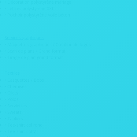
• Décoration polystyrène mariage
• Gobelets et verres personnalisés pour
• Lettres polystyrène XXL
événements
• Pochoir polystyrène voile béton
• Grande roue de loterie
• Habillage barrière Vauban
Services graphiques
• Poteaux de guidage
• Maquettes graphiques / Création de logos
• Scan de plans / Grand format
• Cadre à selfie
• Tirage de plan grand format
• Chèque géant (faux chèque)
Textiles
• Médaille personnalisée ronde
• Casquettes / Bobs
• Trophées personnalisés
• Chemises
• Gilets
Funéraire
• Polos
• Serviettes
• Carte de décès
• Sweats
• Tabliers
• Plaque funéraire commémorative
• Tee-shirt col rond
• Plaque funéraire personnalisée
• Tee-shirt col V