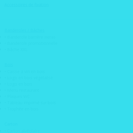
• Panneau signalétique
Accessoires de fixation
qrcode
• Enseigne lumineuse
• Pochoir Mobylette
Jardin
Tableaux et
Reche
LEONARD
Industrielle
impressions
de
Banderoles / Bâches
DIJON
personnalisées
produi
MAGNETS
• Banderole barrière Heras
• Banderole promotionnelle
• Magnets
• Bâche XXL
Frigo Fêtes /
Evenements
Bois
• Magnets
• Caisse à vin en bois
• Logo en bois végétalisé
Frigo Voyage
• Logo en bois
• Magnets
• Menu restaurant
• Plaques WC
Frigo
• Tableau imprimé sur bois
Animaux
• Trophée en bois
• Magnets
Carton
Frigo Auto &
• Carton alvéolaire