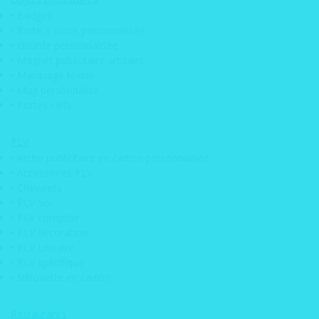
• Badges
• Adhésifs Rallye
• Boite à sucre personnalisée
• Gourde personnalisée
• Adhésif Instagram
• Magnet publicitaire artisans
• Adhésif club rétro
• Marquage textile
• Mug personnalisé
• Etiquette pare brise
• Portes clefs
• Kit déco automobile
PLV
• Kit déco mobylette
• Arche publicitaire en carton personnalisée
• Logos Vintage
• Accessoires PLV
• Chevalets
• Marquage véhicule / covering
• PLV Sol
• PLV comptoir
• Cache plaque immatriculation
• PLV décoration
• PLV Linéaire
• Drapeaux
• PLV spécifique
• Plaque aimantée véhicule
• Silhouette en carton
• Plaque de rallye
Restaurants