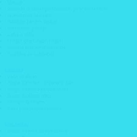
Frigo QR
• Mariage
• Gobelets et verres personnalisés pour événements
Code
• Grande roue de loterie
• Magnet
• Habillage barrière Vauban
• Poteaux de guidage
photobooth
• Cadre à selfie
CONTACT
• Chèque géant (faux chèque)
• Médaille personnalisée ronde
LEONARD
• Trophées personnalisés
Qui sommes nous?
Funéraire
Nos engagements
• Carte de décès
• Plaque funéraire commémorative
Pose d’adhésif & vitrophanie
• Plaque funéraire personnalisée
• Plaque funéraire arbre
Service de pose / déploiement sur toute
• Portraits funéraires
la France
• Pieds pour plaque funéraire
Parc machine
Services graphiques
Idée cadeau
• Boites à savon personnalisées
Maquettes graphiques