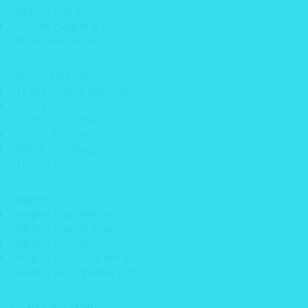
• Gravure plaques
• Déploiement d’adhésif
• Pochoir magnétique
• Protection sableuse
• Etiquette 3D doming
• Etiquettes emballage
Lettres et logo 3D
• Etiquette electrostatique
• Logo en carton alvéolaire
• Logo en 3D
• Film anti graffitis
• Logo en polystyrène
• Marquage véhicule / covering
• Lettres de scène
• Moule de coffrage
• Micro perforé véhicule
• Logo végétal
• Post-it personnalisé
Magnets
• Kit signalétique magasin
• Magnet pour véhicule
• Pose d’adhésifs
• Magnet pour photobooth
• Magnet QR Code
• Sticker adhésif QRcode
• Magnet publicitaire artisans
• Magnet personnalisés frigo
Auto / Moto
Objets publicitaires
• Adhésif véhicule