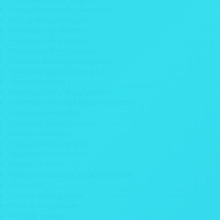
• Signalétique musée / exposition
• Plaques WC
• Kit signalétique magasin
• Panneaux signalisation
• Tableau imprimé sur bois
• Panneaux site industriel
• Trophée en bois
• Panneaux affiche magasin
• Panneau d'affichage obligatoire
• Panneaux grand format 4 x 3
Carton
• Panneau parking
• Carton alvéolaire
• Panneau totem de signalisation
• Panneau Carte touristique information
• PLV carton alvéolaire
• Panneaux de chantier
• Panneaux portes ouvertes
• Décoration carton anniversaire
• Plaques alvéolaires
• Plaque de Porte en Bois
• Logo carton végétalisé
• Plaque professionnelle
• Plaque de Porte
• Logo carton alvéolaire
• Plaque de classement (Labels Qualité)
• PLV display carton
• Plaque WC
• Pochoir parking au sol
• Silhouette en carton
• Pochoir magnétique
• Trophée en carton
• Règlette isolation