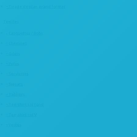
• Tirage de plan grand format
Textiles
• Casquettes / Bobs
• Chemises
• Gilets
• Polos
• Serviettes
• Sweats
• Tabliers
• Tee-shirt col rond
• Tee-shirt col V
• Vestes