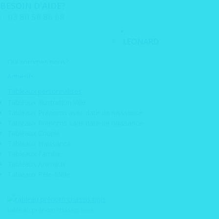
BESOIN D'AIDE?
Aller
03 80 58 86 68
au
contenu
LEONARD
PRODUITS
Qui sommes nous?
TABLEAUX
Adhésifs
GRAVURE
Nos engagements
• Adhésif décoration mural skyline
Tableaux personnalisés
• Adhésif de discretion vitrine
Boite aux
Tableaux Illustration Ville
• Adhésif de sécurité
Tableaux Prénoms avec date de naissance
Parc machine
lettres
• Adhésif dépoli design vitrine
Tableaux Prénoms sans date de naissance
• Adhésif pour miroir
• Plaque
Tableaux Couple
• Adhésif vitrine
Services graphiques
Tableaux Naissance
nominative
• Adhésif visuel meuble
Maquettes graphiques
Tableaux Famille
gravée
• Déploiement d'adhésif
Scan de plans
Tableaux Animaux
• Etiquette 3D doming
Tirage de plan grand format
• Plaque de
Tableaux Pêle-Mêle
• Etiquettes emballage
numérotation
• Etiquette electrostatique
Pose d'adhésif & vitrophanie
• Film anti graffitis
gravée
tableau prénom chassis bois
• Marquage véhicule / covering
• Plaque