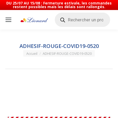
DU 25/07 AU 15/08 : Fermeture estivale, les commandes
restent possibles mais les délais sont rallongés.
Recherche
de
produits
ADHESIF-ROUGE-COVID19-0520
Vous êtes ici :
Accueil
ADHESIF-ROUGE-COVID19-0520