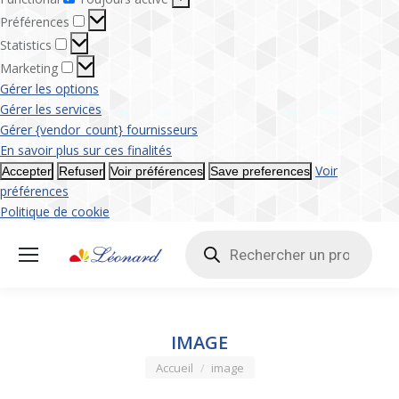
Préférences
Préférences
Statistics
Statistics
Marketing
Marketing
Gérer les options
Gérer les services
Gérer {vendor_count} fournisseurs
En savoir plus sur ces finalités
Voir
Accepter
Refuser
Voir préférences
Save preferences
préférences
Politique de cookie
Recherche
de
produits
IMAGE
Vous êtes ici :
Accueil
image