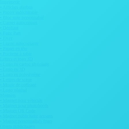
Imprimerie
• Affiches abribus
• Papier indéchirable
• Bloc note personnalisé
• Carnet autocopiant
• Dépliant
• Faire Part
• Flyer
• Liasse autocopiante
• Papier en tête
• Pochette à rabat
Lettres et logo 3D
• Logo en carton alvéolaire
• Logo en 3D
• Logo en polystyrène
• Lettres de scène
• Moule de coffrage
• Logo végétal
Magnets
• Magnet pour véhicule
• Magnet pour photobooth
• Magnet QR Code
• Magnet publicitaire artisans
• Magnet personnalisés frigo
Objets publicitaires