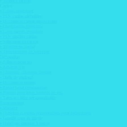
• Trophée en bois
Carton
• Carton alvéolaire
• PLV carton alvéolaire
• Décoration carton anniversaire
• Logo carton végétalisé
• Logo carton alvéolaire
• PLV display carton
• Silhouette en carton
• Trophée en carton
• Thétralisation de boutique
Décoration
• Adhésif pour sol
• Arbre de vie
• Claustras / cloisons florales
• Dalle de plafond
• Décoration murale
• Papier peint personnalisé
• Plateau pour table tonneau de vin
• Tapis sol libre personnalisable
Evénementiel
• Mariage
• Gobelets et verres personnalisés pour événements
• Grande roue de loterie
• Habillage barrière Vauban