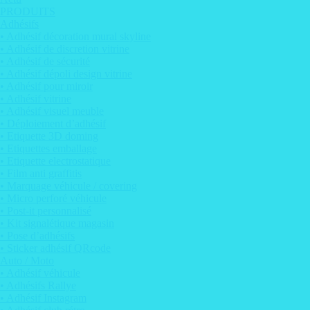
PRODUITS
Adhésifs
• Adhésif décoration mural skyline
• Adhésif de discretion vitrine
• Adhésif de sécurité
• Adhésif dépoli design vitrine
• Adhésif pour miroir
• Adhésif vitrine
• Adhésif visuel meuble
• Déploiement d’adhésif
• Etiquette 3D doming
• Etiquettes emballage
• Etiquette electrostatique
• Film anti graffitis
• Marquage véhicule / covering
• Micro perforé véhicule
• Post-it personnalisé
• Kit signalétique magasin
• Pose d’adhésifs
• Sticker adhésif QRcode
Auto / Moto
• Adhésif véhicule
• Adhésifs Rallye
• Adhésif Instagram