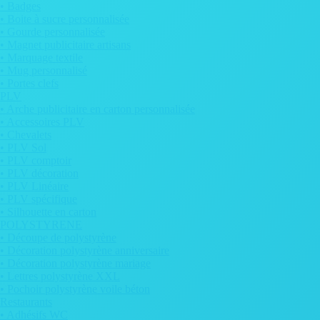
• Badges
• Boite à sucre personnalisée
• Gourde personnalisée
• Magnet publicitaire artisans
• Marquage textile
• Mug personnalisé
• Portes clefs
PLV
• Arche publicitaire en carton personnalisée
• Accessoires PLV
• Chevalets
• PLV Sol
• PLV comptoir
• PLV décoration
• PLV Linéaire
• PLV spécifique
• Silhouette en carton
POLYSTYRENE
• Découpe de polystyrène
• Décoration polystyrène anniversaire
• Décoration polystyrène mariage
• Lettres polystyrène XXL
• Pochoir polystyrène voile béton
Restaurants
• Adhésifs WC