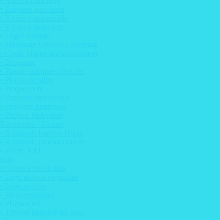
• Adhésif club rétro
• Etiquette pare brise
• Kit déco automobile
• Kit déco mobylette
• Logos Vintage
• Marquage véhicule / covering
• Cache plaque immatriculation
• Drapeaux
• Plaque aimantée véhicule
• Plaque de rallye
• Plaque moto
• Panneau signalétique
• Enseigne lumineuse
• Pochoir Mobylette
Banderoles / Bâches
• Banderole barrière Heras
• Banderole promotionnelle
• Bâche XXL
Bois
• Caisse à vin en bois
• Logo en bois végétalisé
• Logo en bois
• Menu restaurant
• Plaques WC
• Tableau imprimé sur bois