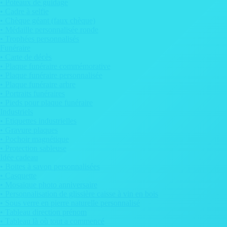
• Poteaux de guidage
• Cadre à selfie
• Chèque géant (faux chèque)
• Médaille personnalisée ronde
• Trophées personnalisés
Funéraire
• Carte de décès
• Plaque funéraire commémorative
• Plaque funéraire personnalisée
• Plaque funéraire arbre
• Portraits funéraires
• Pieds pour plaque funéraire
Industriels
• Etiquettes industrielles
• Gravure plaques
• Pochoir magnétique
• Protection sableuse
Idée cadeau
• Boites à savon personnalisées
• Casquette
• Mosaïque photo anniversaire
• Personnalisation de glissière caisse à vin en bois
• Sous verre en pierre naturelle personnalisé
• Tableau direction prénom
• Tableau là où tout a commencé