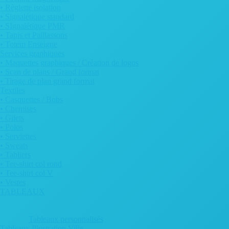
• Règlette isolation
• Signalétique standard
• SIgnalétique PMR
• Tapis et Paillassons
• Totem Enseigne
Services graphiques
• Maquettes graphiques / Création de logos
• Scan de plans / Grand format
• Tirage de plan grand format
Textiles
• Casquettes / Bobs
• Chemises
• Gilets
• Polos
• Serviettes
• Sweats
• Tabliers
• Tee-shirt col rond
• Tee-shirt col V
• Vestes
TABLEAUX
Tableaux personnalisés
Tableaux Illustration Ville