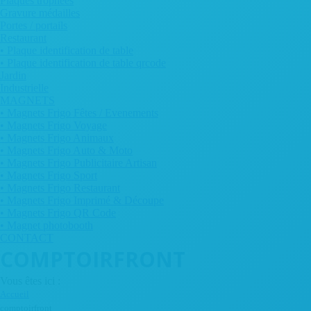
Plaques trophées
Gravure médailles
Portes / portails
Restaurant
• Plaque identification de table
• Plaque identification de table qrcode
Jardin
Industrielle
MAGNETS
• Magnets Frigo Fêtes / Evenements
• Magnets Frigo Voyage
• Magnets Frigo Animaux
• Magnets Frigo Auto & Moto
• Magnets Frigo Publicitaire Artisan
• Magnets Frigo Sport
• Magnets Frigo Restaurant
• Magnets Frigo Imprimé & Découpe
• Magnets Frigo QR Code
• Magnet photobooth
CONTACT
COMPTOIRFRONT
Vous êtes ici :
Accueil
comptoirfront