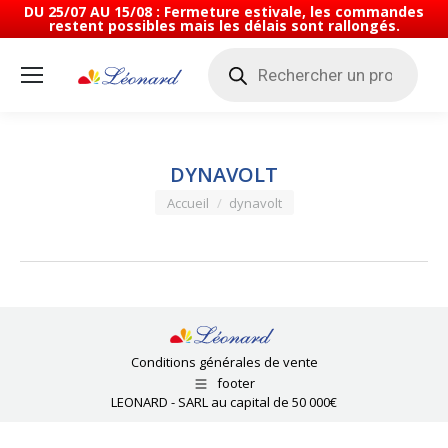
DU 25/07 AU 15/08 : Fermeture estivale, les commandes
restent possibles mais les délais sont rallongés.
Recherche
de
produits
DYNAVOLT
Vous êtes ici :
Accueil
dynavolt
Conditions générales de vente
footer
LEONARD - SARL au capital de 50 000€