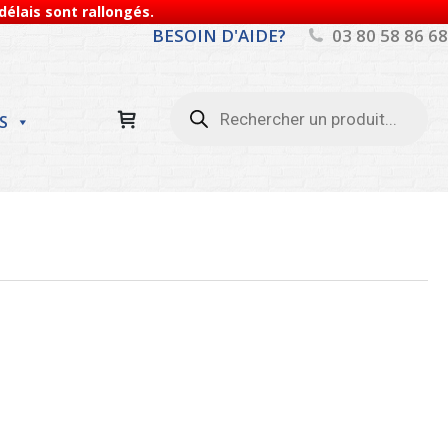
élais sont rallongés.
BESOIN D'AIDE?
03 80 58 86 68
Recherche
de
S
produits