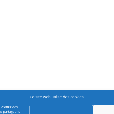
Ce site web utilise des cookies.
Paiement sécurisé – Livraison
Mon compt
 d'offrir des
ous partageons