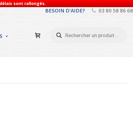
élais sont rallongés.
BESOIN D'AIDE?
03 80 58 86 68
Recherche
de
S
produits