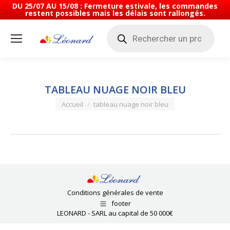
DU 25/07 AU 15/08 : Fermeture estivale, les commandes
restent possibles mais les délais sont rallongés.
Recherche
de
produits
TABLEAU NUAGE NOIR BLEU
Vous êtes ici :
Accueil
tableau nuage noir bleu
Conditions générales de vente
footer
LEONARD - SARL au capital de 50 000€