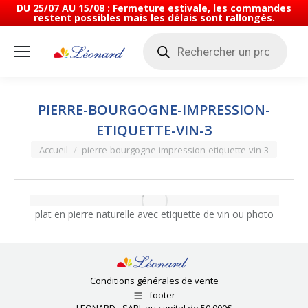
DU 25/07 AU 15/08 : Fermeture estivale, les commandes
restent possibles mais les délais sont rallongés.
Recherche
de
produits
PIERRE-BOURGOGNE-IMPRESSION-
ETIQUETTE-VIN-3
Vous êtes ici :
Accueil
pierre-bourgogne-impression-etiquette-vin-3
plat en pierre naturelle avec etiquette de vin ou photo
Conditions générales de vente
footer