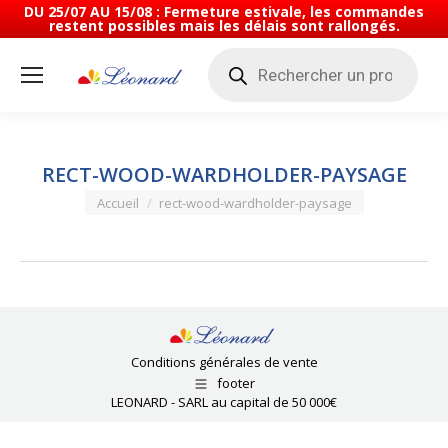
DU 25/07 AU 15/08 : Fermeture estivale, les commandes
restent possibles mais les délais sont rallongés.
Recherche
de
produits
RECT-WOOD-WARDHOLDER-PAYSAGE
Vous êtes ici :
Accueil
rect-wood-wardholder-paysage
Conditions générales de vente
footer
LEONARD - SARL au capital de 50 000€