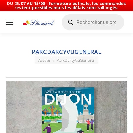
DU 25/07 AU 15/08 : Fermeture estivale, les commandes
restent possibles mais les délais sont rallongés.
Recherche
de
produits
PARCDARCYVUGENERAL
Vous êtes ici :
Accueil
ParcDarcyVuGeneral