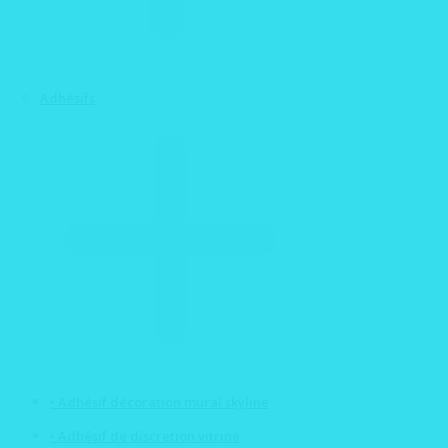
Adhésifs
• Adhésif décoration mural skyline
• Adhésif de discretion vitrine