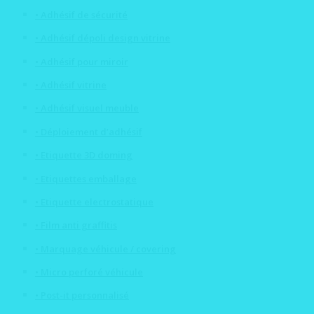
• Adhésif de sécurité
• Adhésif dépoli design vitrine
• Adhésif pour miroir
• Adhésif vitrine
• Adhésif visuel meuble
• Déploiement d’adhésif
• Etiquette 3D doming
• Etiquettes emballage
• Etiquette electrostatique
• Film anti graffitis
• Marquage véhicule / covering
• Micro perforé véhicule
• Post-it personnalisé