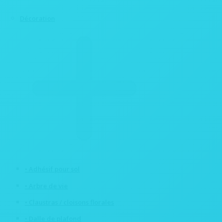
Décoration
• Adhésif pour sol
• Arbre de vie
• Claustras / cloisons florales
• Dalle de plafond