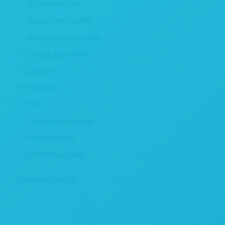
• Affiches abribus
• Papier indéchirable
• Bloc note personnalisé
• Carnet autocopiant
• Dépliant
• Faire Part
• Flyer
• Liasse autocopiante
• Papier en tête
• Pochette à rabat
Lettres et logo 3D