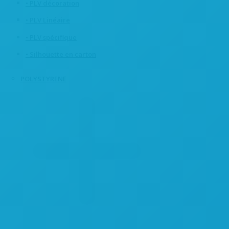
• PLV décoration
• PLV Linéaire
• PLV spécifique
• Silhouette en carton
POLYSTYRENE