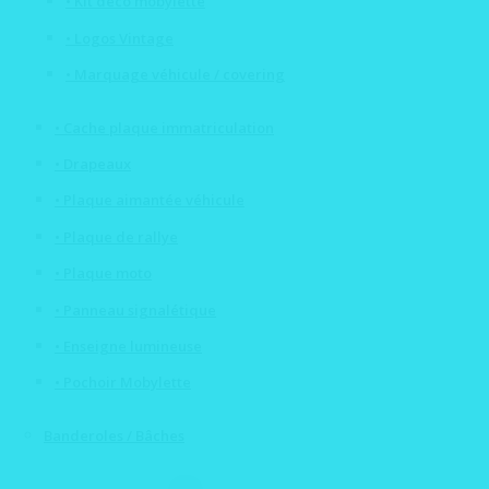
• Kit déco mobylette
• Logos Vintage
• Marquage véhicule / covering
• Cache plaque immatriculation
• Drapeaux
• Plaque aimantée véhicule
• Plaque de rallye
• Plaque moto
• Panneau signalétique
• Enseigne lumineuse
• Pochoir Mobylette
Banderoles / Bâches