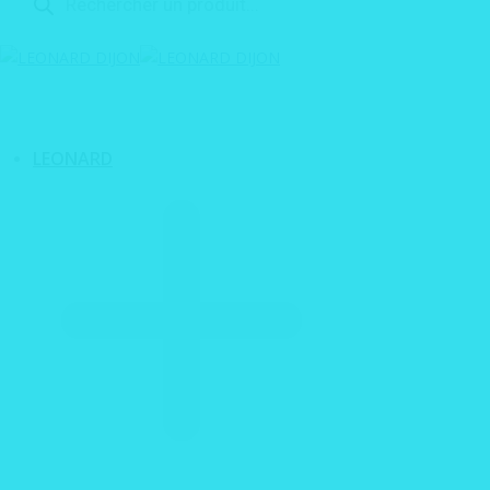
produits
LEONARD