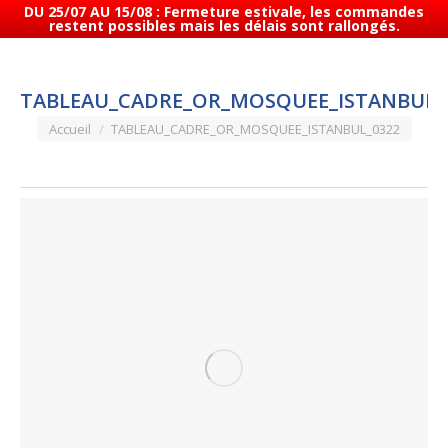
DU 25/07 AU 15/08 : Fermeture estivale, les commandes
restent possibles mais les délais sont rallongés.
TABLEAU_CADRE_OR_MOSQUEE_ISTANBUL_
Vous êtes ici :
Accueil
TABLEAU_CADRE_OR_MOSQUEE_ISTANBUL_0322