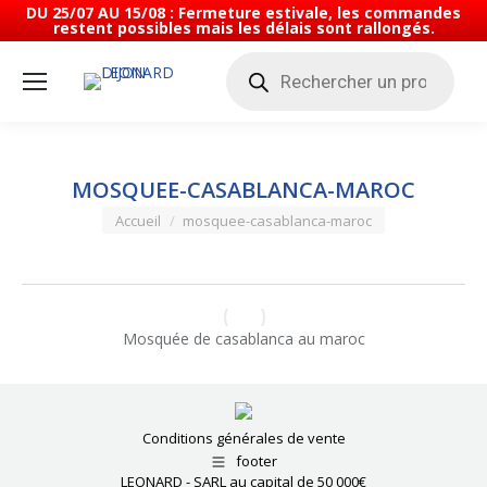
DU 25/07 AU 15/08 : Fermeture estivale, les commandes
restent possibles mais les délais sont rallongés.
Recherche
de
produits
MOSQUEE-CASABLANCA-MAROC
Vous êtes ici :
Accueil
mosquee-casablanca-maroc
Mosquée de casablanca au maroc
Conditions générales de vente
footer
LEONARD - SARL au capital de 50 000€