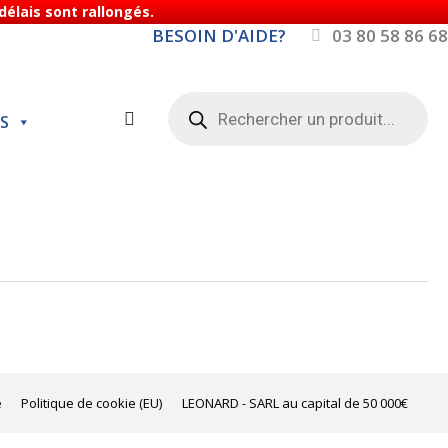
élais sont rallongés.
BESOIN D'AIDE?
03 80 58 86 68
Recherche
de
S
produits
e
Politique de cookie (EU)
LEONARD - SARL au capital de 50 000€