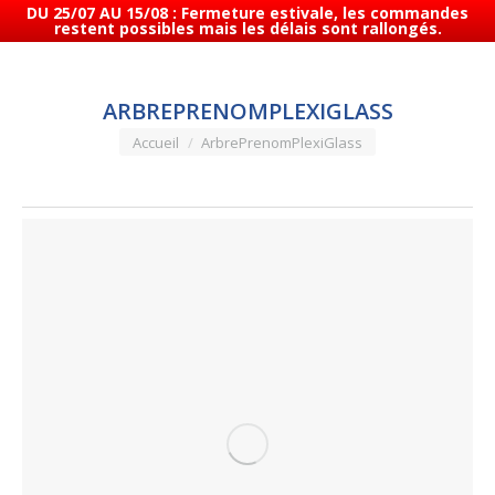
DU 25/07 AU 15/08 : Fermeture estivale, les commandes
restent possibles mais les délais sont rallongés.
ARBREPRENOMPLEXIGLASS
Vous êtes ici :
Accueil
ArbrePrenomPlexiGlass