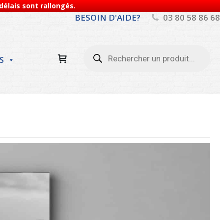
élais sont rallongés.
BESOIN D'AIDE?
03 80 58 86 68
Recherche
de
S
produits