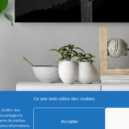
Ce site web utilise des cookies.
 d'offrir des
ous partageons
naires de médias
Accepter
Tableau direction prénoms avec montagnes personnalisable
autres informations