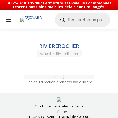
DU 25/07 AU 15/08 : Fermeture estivale, les commandes
restent possibles mais les délais sont rallongés.
Recherche
de
produits
RIVIEREROCHER
Vous êtes ici :
Accueil
RiviereRocher
Tableau direction prénoms avec rivière
Conditions générales de vente
footer
LEONARD - SARL au capital de 50 000€