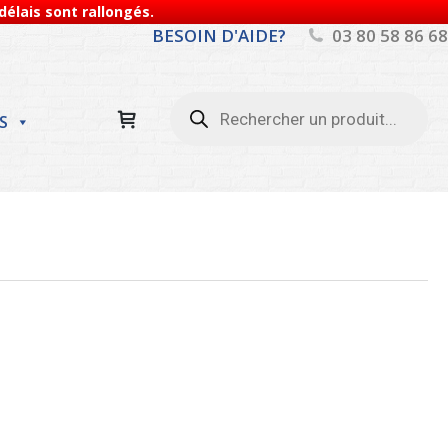
élais sont rallongés.
BESOIN D'AIDE?
03 80 58 86 68
Recherche
de
S
produits